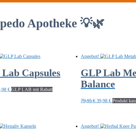
pedo Apotheke 💡🌿
Angebot!
Lab Capsules
GLP Lab Met
Balance
sprünglicher
Aktueller
9,98
€
GLP LAB mit Rabatt
eis
Preis
r:
ist:
Ursprünglicher
Aktueller
79,95
€
39,98
€
Produkt kau
,95 €
39,98 €.
Preis
Preis
war:
ist:
79,95 €
39,98 €.
Angebot!