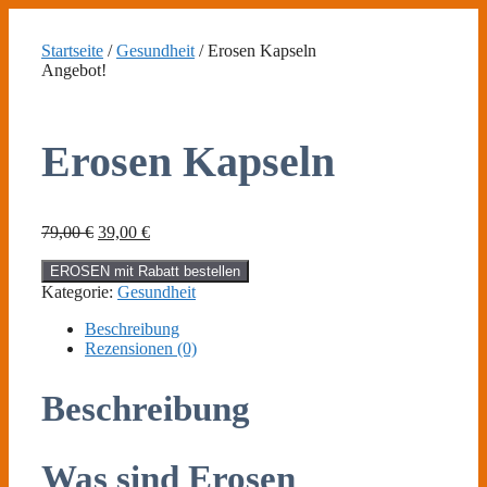
Zum
Inhalt
Startseite
/
Gesundheit
/ Erosen Kapseln
springen
Angebot!
Erosen Kapseln
Ursprünglicher
Aktueller
79,00
€
39,00
€
Preis
Preis
war:
ist:
EROSEN mit Rabatt bestellen
79,00 €
39,00 €.
Kategorie:
Gesundheit
Beschreibung
Rezensionen (0)
Beschreibung
Was sind Erosen