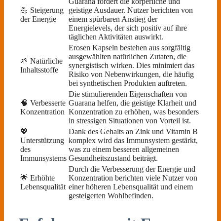
Guarana fördert die körperliche und
💪 Steigerung
geistige Ausdauer. Nutzer berichten von
der Energie
einem spürbaren Anstieg der
Energielevels, der sich positiv auf ihre
täglichen Aktivitäten auswirkt.
Erosen Kapseln bestehen aus sorgfältig
ausgewählten natürlichen Zutaten, die
🌱 Natürliche
synergistisch wirken. Dies minimiert das
Inhaltsstoffe
Risiko von Nebenwirkungen, die häufig
bei synthetischen Produkten auftreten.
Die stimulierenden Eigenschaften von
🧠 Verbesserte
Guarana helfen, die geistige Klarheit und
Konzentration
Konzentration zu erhöhen, was besonders
in stressigen Situationen von Vorteil ist.
💖
Dank des Gehalts an Zink und Vitamin B
Unterstützung
komplex wird das Immunsystem gestärkt,
des
was zu einem besseren allgemeinen
Immunsystems
Gesundheitszustand beiträgt.
Durch die Verbesserung der Energie und
🌟 Erhöhte
Konzentration berichten viele Nutzer von
Lebensqualität
einer höheren Lebensqualität und einem
gesteigerten Wohlbefinden.