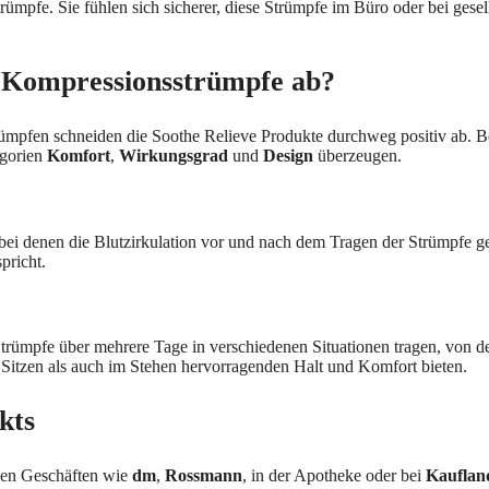
rümpfe. Sie fühlen sich sicherer, diese Strümpfe im Büro oder bei gesell
e Kompressionsstrümpfe ab?
ümpfen schneiden die Soothe Relieve Produkte durchweg positiv ab. B
egorien
Komfort
,
Wirkungsgrad
und
Design
überzeugen.
bei denen die Blutzirkulation vor und nach dem Tragen der Strümpfe g
pricht.
Strümpfe über mehrere Tage in verschiedenen Situationen tragen, von de
itzen als auch im Stehen hervorragenden Halt und Komfort bieten.
kts
hen Geschäften wie
dm
,
Rossmann
, in der Apotheke oder bei
Kauflan