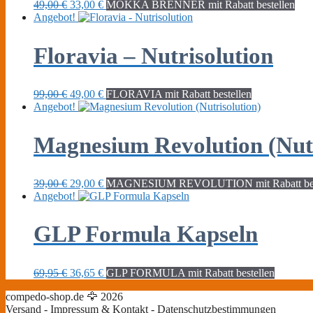
Ursprünglicher
Aktueller
49,00
€
33,00
€
MOKKA BRENNER mit Rabatt bestellen
Preis
Preis
Angebot!
war:
ist:
49,00 €
33,00 €.
Floravia – Nutrisolution
Ursprünglicher
Aktueller
99,00
€
49,00
€
FLORAVIA mit Rabatt bestellen
Preis
Preis
Angebot!
war:
ist:
99,00 €
49,00 €.
Magnesium Revolution (Nutr
Ursprünglicher
Aktueller
39,00
€
29,00
€
MAGNESIUM REVOLUTION mit Rabatt bes
Preis
Preis
Angebot!
war:
ist:
39,00 €
29,00 €.
GLP Formula Kapseln
Ursprünglicher
Aktueller
69,95
€
36,65
€
GLP FORMULA mit Rabatt bestellen
Preis
Preis
compedo-shop.de 🦅 2026
war:
ist:
Versand - Impressum & Kontakt - Datenschutzbestimmungen
69,95 €
36,65 €.