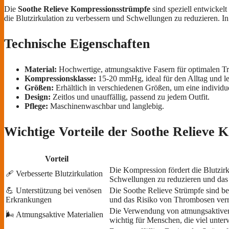
Die
Soothe Relieve Kompressionsstrümpfe
sind speziell entwickel
die Blutzirkulation zu verbessern und Schwellungen zu reduzieren. I
Technische Eigenschaften
Material:
Hochwertige, atmungsaktive Fasern für optimalen T
Kompressionsklasse:
15-20 mmHg, ideal für den Alltag und l
Größen:
Erhältlich in verschiedenen Größen, um eine individu
Design:
Zeitlos und unauffällig, passend zu jedem Outfit.
Pflege:
Maschinenwaschbar und langlebig.
Wichtige Vorteile der Soothe Relieve
Vorteil
Die Kompression fördert die Blutzirk
🩹 Verbesserte Blutzirkulation
Schwellungen zu reduzieren und das 
💪 Unterstützung bei venösen
Die Soothe Relieve Strümpfe sind be
Erkrankungen
und das Risiko von Thrombosen verr
Die Verwendung von atmungsaktiven un
🌬️ Atmungsaktive Materialien
wichtig für Menschen, die viel unter